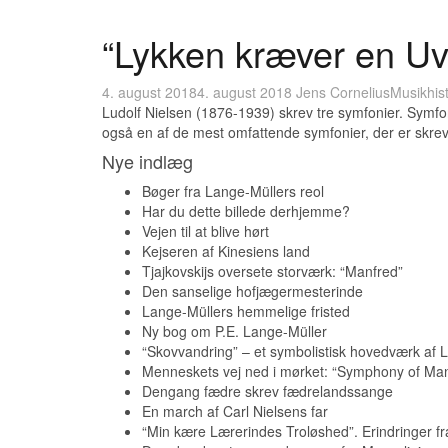
“Lykken kræver en Uv
4. august 2018
4. august 2018
Jens Cornelius
Musikhist
Ludolf Nielsen (1876-1939) skrev tre symfonier. Symfoni
også en af de mest omfattende symfonier, der er skrev
Nye indlæg
Bøger fra Lange-Müllers reol
Har du dette billede derhjemme?
Vejen til at blive hørt
Kejseren af Kinesiens land
Tjajkovskijs oversete storværk: “Manfred”
Den sanselige hofjægermesterinde
Lange-Müllers hemmelige fristed
Ny bog om P.E. Lange-Müller
“Skovvandring” – et symbolistisk hovedværk af L
Menneskets vej ned i mørket: “Symphony of Ma
Dengang fædre skrev fædrelandssange
En march af Carl Nielsens far
“Min kære Lærerindes Troløshed”. Erindringer fr