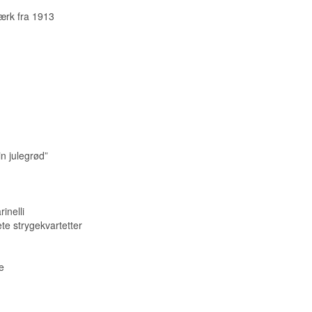
ærk fra 1913
in julegrød”
inelli
te strygekvartetter
e