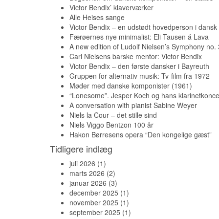
Victor Bendix’ klaverværker
Alle Heises sange
Victor Bendix – en udstødt hovedperson i dansk
Færøernes nye minimalist: Eli Tausen á Lava
A new edition of Ludolf Nielsen’s Symphony no. 
Carl Nielsens barske mentor: Victor Bendix
Victor Bendix – den første dansker i Bayreuth
Gruppen for alternativ musik: Tv-film fra 1972
Møder med danske komponister (1961)
“Lonesome”. Jesper Koch og hans klarinetkonce
A conversation with pianist Sabine Weyer
Niels la Cour – det stille sind
Niels Viggo Bentzon 100 år
Hakon Børresens opera “Den kongelige gæst”
Tidligere indlæg
juli 2026
(1)
marts 2026
(2)
januar 2026
(3)
december 2025
(1)
november 2025
(1)
september 2025
(1)