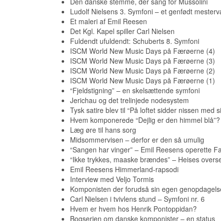
Den danske stemme, der sang for Mussolini
Ludolf Nielsens 3. Symfoni – et genfødt mesterv
Et maleri af Emil Reesen
Det Kgl. Kapel spiller Carl Nielsen
Fuldendt ufuldendt: Schuberts 8. Symfoni
ISCM World New Music Days på Færøerne (4)
ISCM World New Music Days på Færøerne (3)
ISCM World New Music Days på Færøerne (2)
ISCM World New Music Days på Færøerne (1)
“Fjeldstigning” – en skelsættende symfoni
Jerichau og det trelinjede nodesystem
Tysk satire blev til “På loftet sidder nissen med s
Hvem komponerede “Dejlig er den himmel blå”?
Læg øre til hans sorg
Midsommervisen – derfor er den så umulig
“Sangen har vinger” – Emil Reesens operette Far
“Ikke trykkes, maaske brændes” – Heises overse
Emil Reesens Himmerland-rapsodi
Interview med Veljo Tormis
Komponisten der forudså sin egen genopdagels
Carl Nielsen i tvivlens stund – Symfoni nr. 6
Hvem er hvem hos Henrik Pontoppidan?
Bogserien om danske komponister – en status