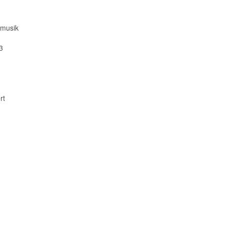
 musik
3
rt