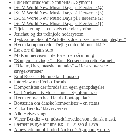
Fuldendt ufuldendt: Schuberts 8. Symfoni
ISCM World New Music Days på Færøerne (4)
ISCM World New Music Days på Færøerne (3)
ISCM World New Music Days på Færøerne (2)
ISCM World New Music Days på Færøerne (1)
“Fjeldstigning” – en skelsættende symfoni
Jerichau og det trelinjede nodesystem
Tysk satire blev til “På loftet sidder nissen med sin julegrød”
Hvem komponerede “Dejlig er den himmel blå”?
Læg øre til hans sorg
Midsommervisen – derfor er den så umulig
“Sangen har vinger” – Emil Reesens operette Farinelli
“Ikke trykkes, maaske brændes” – Heises oversete
strygekvartetter
Emil Reesens Himmerland-rapsodi
Interview med Veljo Tormis
Komponisten der forudså sin egen genopdagelse
Carl Nielsen i tvivlens stund – Symfoni nr. 6
Hvem er hvem hos Henrik Pontoppidan?
Bogserien om danske komponister – en status
Victor Bendix’ klaverværker
Alle Heises sange
Victor Bendix – en udstødt hovedperson i dansk musik
Færøernes nye minimalist: Eli Tausen á Lava
A new edition of Ludolf Nielsen’s Symphony no. 3