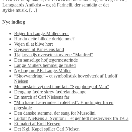
Langgaards Antikrist – og så Farinelli, der samtidig er det
stykke musik, […]
Nye indlæg
Bøger fra Lange-Müllers reol
Har du dette billede derhjemme?
Vejen til at blive hørt
Kejseren af Kinesiens land
Tjajkovskijs oversete storværk: “Manfred”
Den sanselige hofjægermesterinde
Lange-Müllers hemmelige fristed
Ny bog om P.E. Lange-Müller
“Skovvandring” – et symbolistisk hovedværk af Ludolf
Nielsen
Menneskets vej ned i mørket: “Symphony of Man”
Dengang fædre skrev fædrelandssange
En march af Carl Nielsens far
“Min kære Lærerindes Troløshed”. Erindringer fra en
pigeskole
Den danske stemme, der sang for Mussolini
Ludolf Nielsens 3. Symfoni – et genfødt mesterværk fra 1913
Et maleri af Emil Reesen
Det Kgl. Kapel spiller Carl Nielsen