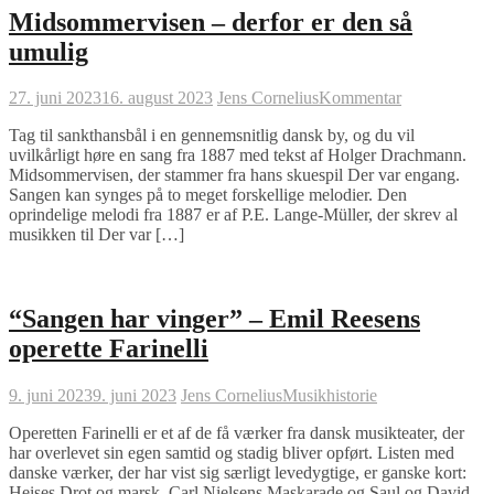
Midsommervisen – derfor er den så
umulig
27. juni 2023
16. august 2023
Jens Cornelius
Kommentar
Tag til sankthansbål i en gennemsnitlig dansk by, og du vil
uvilkårligt høre en sang fra 1887 med tekst af Holger Drachmann.
Midsommervisen, der stammer fra hans skuespil Der var engang.
Sangen kan synges på to meget forskellige melodier. Den
oprindelige melodi fra 1887 er af P.E. Lange-Müller, der skrev al
musikken til Der var […]
“Sangen har vinger” – Emil Reesens
operette Farinelli
9. juni 2023
9. juni 2023
Jens Cornelius
Musikhistorie
Operetten Farinelli er et af de få værker fra dansk musikteater, der
har overlevet sin egen samtid og stadig bliver opført. Listen med
danske værker, der har vist sig særligt levedygtige, er ganske kort:
Heises Drot og marsk, Carl Nielsens Maskarade og Saul og David,