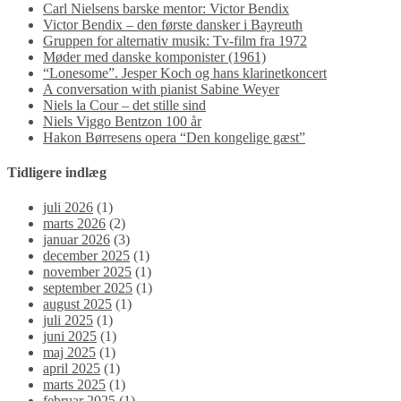
Carl Nielsens barske mentor: Victor Bendix
Victor Bendix – den første dansker i Bayreuth
Gruppen for alternativ musik: Tv-film fra 1972
Møder med danske komponister (1961)
“Lonesome”. Jesper Koch og hans klarinetkoncert
A conversation with pianist Sabine Weyer
Niels la Cour – det stille sind
Niels Viggo Bentzon 100 år
Hakon Børresens opera “Den kongelige gæst”
Tidligere indlæg
juli 2026
(1)
marts 2026
(2)
januar 2026
(3)
december 2025
(1)
november 2025
(1)
september 2025
(1)
august 2025
(1)
juli 2025
(1)
juni 2025
(1)
maj 2025
(1)
april 2025
(1)
marts 2025
(1)
februar 2025
(1)