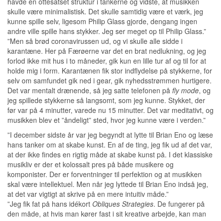
havde en ottesatset struktur i tankerne og vidste, at musikken
skulle være minimalistisk. Det skulle samtidig være et værk, jeg
kunne spille selv, ligesom Philip Glass gjorde, dengang ingen
andre ville spille hans stykker. Jeg ser meget op til Philip Glass.”
”Men så brød coronavirussen ud, og vi skulle alle sidde i
karantæne. Her på Færøerne var det en brat nedlukning, og jeg
forlod ikke mit hus i to måneder, gik kun en lille tur af og til for at
holde mig i form. Karantænen fik stor indflydelse på stykkerne, for
selv om samfundet gik ned i gear, gik nyhedsstrømmen hurtigere.
Det var mentalt drænende, så jeg satte telefonen på
fly mode
, og
jeg spillede stykkerne så langsomt, som jeg kunne. Stykket, der
før var på 4 minutter, varede nu 15 minutter. Det var meditativt, og
musikken blev et ”åndeligt” sted, hvor jeg kunne være i verden.”
”I december sidste år var jeg begyndt at lytte til Brian Eno og læse
hans tanker om at skabe kunst. En af de ting, jeg fik ud af det var,
at der ikke findes en rigtig måde at skabe kunst på. I det klassiske
musikliv er der et kolossalt pres på både musikere og
komponister. Der er forventninger til perfektion og at musikken
skal være intellektuel. Men når jeg lyttede til Brian Eno indså jeg,
at det var vigtigt at skrive på en mere intuitiv måde.”
”Jeg fik fat på hans idékort
Obliques Strategies
. De fungerer på
den måde, at hvis man kører fast i sit kreative arbejde, kan man