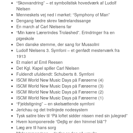
“Skovvandring” – et symbolistisk hovedværk af Ludolf
Nielsen
Menneskets vej ned i mørket: “Symphony of Man”
Dengang fædre skrev fædrelandssange
En march af Carl Nielsens far
“Min kære Lærerindes Troløshed”. Erindringer fra en
pigeskole
Den danske stemme, der sang for Mussolini
Ludolf Nielsens 3. Symfoni – et genfødt mesterværk fra
1913
Et maleri af Emil Reesen
Det Kgl. Kapel spiller Carl Nielsen
Fuldendt ufuldendt: Schuberts 8. Symfoni
ISCM World New Music Days på Færøerne (4)
ISCM World New Music Days på Færøerne (3)
ISCM World New Music Days på Færøerne (2)
ISCM World New Music Days på Færøerne (1)
“Fjeldstigning” – en skelsættende symfoni
Jerichau og det trelinjede nodesystem
Tysk satire blev til “På loftet sidder nissen med sin julegrød”
Hvem komponerede “Dejlig er den himmel blå”?
Læg øre til hans sorg