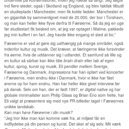
undervise på Konservatoriet, inden jeg nåede så langt. Jeg søgte
ind flere steder, også i Skotland og England, og blev faktisk tilbudt
en studieplads i Manchester, men fik kolde fødder. Manchester er
en gigantisk by sammenlignet med de 20.000, der bor i Torshavn,
og man kan heller ikke flyve derfra til Færøerne. Så da jeg en uge
før studiestart fik besked om, at jeg var optaget i Malmø, pakkede
jeg min kuffert i en fart. Jeg havde ikke engang et sted at bo.”
Færøerne er ved at gøre sig uafhængig på mange områder, også
indenfor kultur og musik. Det kræver, at færingerne ikke forsvinder
fra øerne, hvis de uddanner sig i udlandet. Et samfund så lille og
en kultur så sårbar kan ikke tåle
brain drain
eller tab af egen
kultur, sprog, kunst og musik. Eli pendler mellem Sverige,
Færøerne og Danmark.
Impressions
har han opført ved koncerter
i Færøerne, men endnu ikke i Danmark, hvor vi ikke har fået
ørerne op for ham endnu. Han har heller ikke givet interview før
på dansk. Selv om han, der er født 1997, er
digital native
og har
globale minimalister som Philip Glass og Brian Eno som helte, har
Eli valgt at præsentere sig med nye PR-billeder taget i Færøernes
unikke landskab.
Kan man høre Færøerne i din musik?
”Jeg tror ikke man kan komme væk fra, at miljøet får en
indflydelse på din person og kunst. Det sker af sig selv. Mit værk