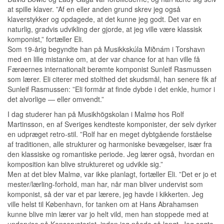
at spille klaver. ”Af en eller anden grund skrev jeg også
klaverstykker og opdagede, at det kunne jeg godt. Det var en
naturlig, gradvis udvikling der gjorde, at jeg ville være klassisk
komponist,” fortæller Eli.
Som 19-årig begyndte han på Musikkskúla Miðnám i Torshavn
med en lille mistanke om, at der var chance for at han ville få
Færøernes internationalt berømte komponist Sunleif Rasmussen
som lærer. Eli citerer med stolthed det skudsmål, han senere fik af
Sunleif Rasmussen: ”Eli formår at finde dybde i det enkle, humor i
det alvorlige — eller omvendt.”
I dag studerer han på Musikhögskolan i Malmø hos Rolf
Martinsson, en af Sveriges kendteste komponister, der selv dyrker
en udpræget retro-stil. ”Rolf har en meget dybtgående forståelse
af traditionen, alle strukturer og harmoniske bevægelser, især fra
den klassiske og romantiske periode. Jeg lærer også, hvordan en
komposition kan blive struktureret og udvikle sig.”
Men at det blev Malmø, var ikke planlagt, fortæller Eli. ”Det er jo et
mester/lærling-forhold, man har, når man bliver undervist som
komponist, så der var et par lærere, jeg havde i kikkerten. Jeg
ville helst til København, for tanken om at Hans Abrahamsen
kunne blive min lærer var jo helt vild, men han stoppede med at