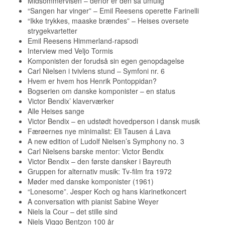
Midsommervisen – derfor er den så umulig
“Sangen har vinger” – Emil Reesens operette Farinelli
“Ikke trykkes, maaske brændes” – Heises oversete
strygekvartetter
Emil Reesens Himmerland-rapsodi
Interview med Veljo Tormis
Komponisten der forudså sin egen genopdagelse
Carl Nielsen i tvivlens stund – Symfoni nr. 6
Hvem er hvem hos Henrik Pontoppidan?
Bogserien om danske komponister – en status
Victor Bendix’ klaverværker
Alle Heises sange
Victor Bendix – en udstødt hovedperson i dansk musik
Færøernes nye minimalist: Eli Tausen á Lava
A new edition of Ludolf Nielsen’s Symphony no. 3
Carl Nielsens barske mentor: Victor Bendix
Victor Bendix – den første dansker i Bayreuth
Gruppen for alternativ musik: Tv-film fra 1972
Møder med danske komponister (1961)
“Lonesome”. Jesper Koch og hans klarinetkoncert
A conversation with pianist Sabine Weyer
Niels la Cour – det stille sind
Niels Viggo Bentzon 100 år