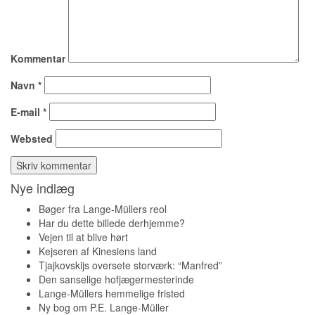
Kommentar
Navn
*
E-mail
*
Websted
Nye indlæg
Bøger fra Lange-Müllers reol
Har du dette billede derhjemme?
Vejen til at blive hørt
Kejseren af Kinesiens land
Tjajkovskijs oversete storværk: “Manfred”
Den sanselige hofjægermesterinde
Lange-Müllers hemmelige fristed
Ny bog om P.E. Lange-Müller