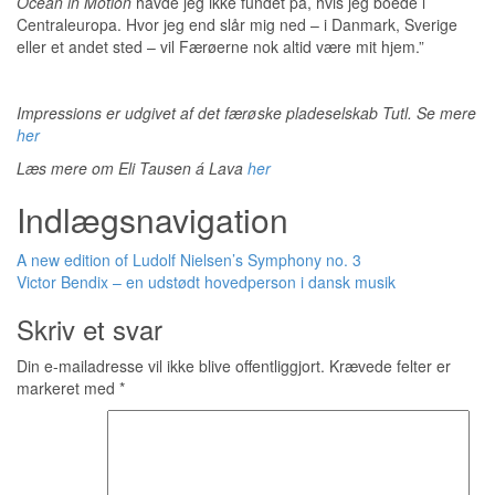
Ocean in Motion
havde jeg ikke fundet på, hvis jeg boede i
Centraleuropa. Hvor jeg end slår mig ned – i Danmark, Sverige
eller et andet sted – vil Færøerne nok altid være mit hjem.”
Impressions er udgivet af det færøske pladeselskab Tutl. Se mere
her
Læs mere om Eli Tausen á Lava
her
Indlægsnavigation
A new edition of Ludolf Nielsen’s Symphony no. 3
Victor Bendix – en udstødt hovedperson i dansk musik
Skriv et svar
Din e-mailadresse vil ikke blive offentliggjort.
Krævede felter er
markeret med
*