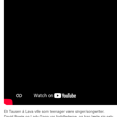
Eli Tausen á Lava ville som teenager være singer/songwriter.
David Bowie og Lady Gaga var forbillederne, og han lærte sig selv