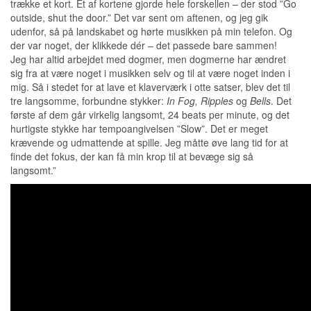
trække et kort. Et af kortene gjorde hele forskellen – der stod ”Go
outside, shut the door.” Det var sent om aftenen, og jeg gik
udenfor, så på landskabet og hørte musikken på min telefon. Og
der var noget, der klikkede dér – det passede bare sammen!
Jeg har altid arbejdet med dogmer, men dogmerne har ændret
sig fra at være noget i musikken selv og til at være noget inden i
mig. Så i stedet for at lave et klaverværk i otte satser, blev det til
tre langsomme, forbundne stykker:
In Fog, Ripples
og
Bells
. Det
første af dem går virkelig langsomt, 24 beats per minute, og det
hurtigste stykke har tempoangivelsen ”Slow”. Det er meget
krævende og udmattende at spille. Jeg måtte øve lang tid for at
finde det fokus, der kan få min krop til at bevæge sig så
langsomt.”