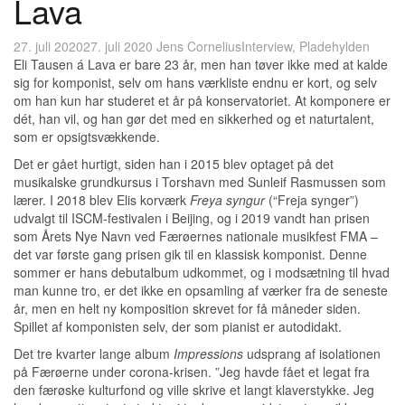
Lava
27. juli 2020
27. juli 2020
Jens Cornelius
Interview
,
Pladehylden
Eli Tausen á Lava er bare 23 år, men han tøver ikke med at kalde
sig for komponist, selv om hans værkliste endnu er kort, og selv
om han kun har studeret et år på konservatoriet. At komponere er
dét, han vil, og han gør det med en sikkerhed og et naturtalent,
som er opsigtsvækkende.
Det er gået hurtigt, siden han i 2015 blev optaget på det
musikalske grundkursus i Torshavn med Sunleif Rasmussen som
lærer. I 2018 blev Elis korværk
Freya syngur
(“Freja synger”)
udvalgt til ISCM-festivalen i Beijing, og i 2019 vandt han prisen
som Årets Nye Navn ved Færøernes nationale musikfest FMA –
det var første gang prisen gik til en klassisk komponist. Denne
sommer er hans debutalbum udkommet, og i modsætning til hvad
man kunne tro, er det ikke en opsamling af værker fra de seneste
år, men en helt ny komposition skrevet for få måneder siden.
Spillet af komponisten selv, der som pianist er autodidakt.
Det tre kvarter lange album
Impressions
udsprang af isolationen
på Færøerne under corona-krisen. ”Jeg havde fået et legat fra
den færøske kulturfond og ville skrive et langt klaverstykke. Jeg