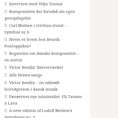
Interview med Veljo Tormis
Komponisten der forudså sin egen
genopdagelse
Carl Nielsen i tvivlens stund –
Symfoni nr. 6
Hvem er hvem hos Henrik
Pontoppidan?
Bogserien om danske komponister –
en status
Victor Bendix’ klaverværker
Alle Heises sange
Victor Bendix – en udstødt
hovedperson i dansk musik
Færøernes nye minimalist: Eli Tausen
á Lava
A new edition of Ludolf Nielsen’s
Symphony no. 3