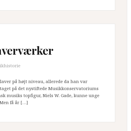
laverværker
khistorie
klaver på højt niveau, allerede da han var
ptaget på det nystiftede Musikkonservatoriums
nsk musiks topfigur, Niels W. Gade, kunne unge
 Men få år […]