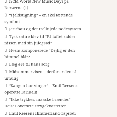
ISCM World New Music Days på
Færøerne (1)
“Fjeldstigning” – en skelsættende
symfoni
Jerichau og det trelinjede nodesystem
Tysk satire blev til “På loftet sidder
nissen med sin julegrød”
Hvem komponerede “Dejlig er den
himmel blå”?
Læg øre til hans sorg
Midsommervisen – derfor er den så
umulig
“Sangen har vinger” – Emil Reesens
operette Farinelli
“Ikke trykkes, maaske brændes” –
Heises oversete strygekvartetter
Emil Reesens Himmerland-rapsodi