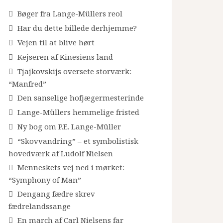
Bøger fra Lange-Müllers reol
Har du dette billede derhjemme?
Vejen til at blive hørt
Kejseren af Kinesiens land
Tjajkovskijs oversete storværk:
“Manfred”
Den sanselige hofjægermesterinde
Lange-Müllers hemmelige fristed
Ny bog om P.E. Lange-Müller
“Skovvandring” – et symbolistisk
hovedværk af Ludolf Nielsen
Menneskets vej ned i mørket:
“Symphony of Man”
Dengang fædre skrev
fædrelandssange
En march af Carl Nielsens far