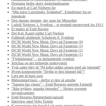
Dengang fædre skrev fædrelandssange
En march af Carl Nielsens far
“Min kære Lærerindes Troløshed”. Erindringer fra en
pigeskole
Den danske stemme, der sang for Mussolini
Ludolf Nielsens 3. Symfoni – et genfødt mesterværk fra 1913
Et maleri af Emil Reesen
Det Kgl. Kapel spiller Carl Nielsen
Fuldendt ufuldendt: Schuberts 8. Symfoni
ISCM World New Music Days på Færøerne (4)
ISCM World New Music Days på Færøerne (3)
ISCM World New Music Days på Færøerne (2)
ISCM World New Music Days på Færøerne (1)
“Fjeldstigning” – en skelsættende symfoni
Jerichau og det trelinjede nodesystem
Tysk satire blev til “På loftet sidder nissen med sin julegrød”
Hvem komponerede “Dejlig er den himmel blå”?
Læg øre til hans sorg
Midsommervisen – derfor er den så umulig
“Sangen har vinger” – Emil Reesens operette Farinelli
“Ikke trykkes, maaske brændes” – Heises oversete
strygekvartetter
Emil Reesens Himmerland-rapsodi
Interview med Veljo Tormis
Komponisten der forudså sin egen genopdagelse