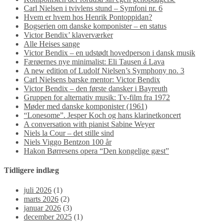
Carl Nielsen i tvivlens stund – Symfoni nr. 6
Hvem er hvem hos Henrik Pontoppidan?
Bogserien om danske komponister – en status
Victor Bendix’ klaverværker
Alle Heises sange
Victor Bendix – en udstødt hovedperson i dansk musik
Færøernes nye minimalist: Eli Tausen á Lava
A new edition of Ludolf Nielsen’s Symphony no. 3
Carl Nielsens barske mentor: Victor Bendix
Victor Bendix – den første dansker i Bayreuth
Gruppen for alternativ musik: Tv-film fra 1972
Møder med danske komponister (1961)
“Lonesome”. Jesper Koch og hans klarinetkoncert
A conversation with pianist Sabine Weyer
Niels la Cour – det stille sind
Niels Viggo Bentzon 100 år
Hakon Børresens opera “Den kongelige gæst”
Tidligere indlæg
juli 2026
(1)
marts 2026
(2)
januar 2026
(3)
december 2025
(1)