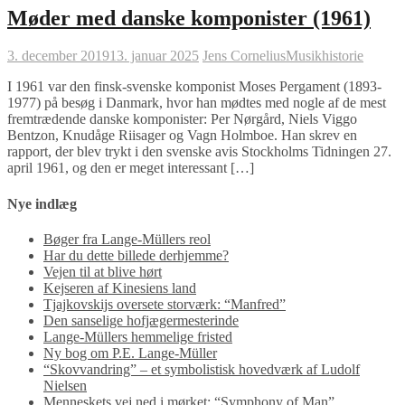
Møder med danske komponister (1961)
3. december 2019
13. januar 2025
Jens Cornelius
Musikhistorie
I 1961 var den finsk-svenske komponist Moses Pergament (1893-
1977) på besøg i Danmark, hvor han mødtes med nogle af de mest
fremtrædende danske komponister: Per Nørgård, Niels Viggo
Bentzon, Knudåge Riisager og Vagn Holmboe. Han skrev en
rapport, der blev trykt i den svenske avis Stockholms Tidningen 27.
april 1961, og den er meget interessant […]
Nye indlæg
Bøger fra Lange-Müllers reol
Har du dette billede derhjemme?
Vejen til at blive hørt
Kejseren af Kinesiens land
Tjajkovskijs oversete storværk: “Manfred”
Den sanselige hofjægermesterinde
Lange-Müllers hemmelige fristed
Ny bog om P.E. Lange-Müller
“Skovvandring” – et symbolistisk hovedværk af Ludolf
Nielsen
Menneskets vej ned i mørket: “Symphony of Man”