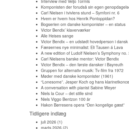
Interview med Veljo Tormis
Komponisten der forudså sin egen genopdagels
Carl Nielsen i tvivlens stund – Symfoni nr. 6
Hvem er hvem hos Henrik Pontoppidan?
Bogserien om danske komponister – en status
Victor Bendix’ klaverværker
Alle Heises sange
Victor Bendix – en udstødt hovedperson i dansk
Færøernes nye minimalist: Eli Tausen á Lava
A new edition of Ludolf Nielsen’s Symphony no. 
Carl Nielsens barske mentor: Victor Bendix
Victor Bendix – den første dansker i Bayreuth
Gruppen for alternativ musik: Tv-film fra 1972
Møder med danske komponister (1961)
“Lonesome”. Jesper Koch og hans klarinetkonce
A conversation with pianist Sabine Weyer
Niels la Cour – det stille sind
Niels Viggo Bentzon 100 år
Hakon Børresens opera “Den kongelige gæst”
Tidligere indlæg
juli 2026
(1)
marts 2026
(2)