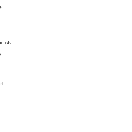
e
 musik
3
rt