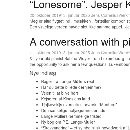
“Lonesome”. Jesper K
20. oktober 2019
13. januar 2025
Jens Cornelius
Værkin
”Jeg er altid flygtet ind i musikken”, fortæller komp
Den virkelige verden havde slet ikke samme appel.” 
A conversation with p
11. oktober 2019
13. januar 2025
Jens Cornelius
WordP
31 year old pianist Sabine Weyer from Luxembourg has 
the opportunity to ask her a few questions. Luxembour
Nye indlæg
Bøger fra Lange-Müllers reol
Har du dette billede derhjemme?
Vejen til at blive hørt
Kejseren af Kinesiens land
Tjajkovskijs oversete storværk: “Manfred”
Den sanselige hofjægermesterinde
Lange-Müllers hemmelige fristed
Ny bog om P.E. Lange-Müller
“Skovvandring” – et symbolistisk hovedværk af L