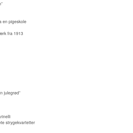
n”
a en pigeskole
ærk fra 1913
in julegrød”
inelli
te strygekvartetter