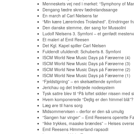
Menneskets vej ned i mørket: “Symphony of Ma
Dengang fædre skrev fædrelandssange
En march af Carl Nielsens far
“Min kære Lærerindes Troløshed”. Erindringer fr
Den danske stemme, der sang for Mussolini
Ludolf Nielsens 3. Symfoni – et genfødt mesterv
Et maleri af Emil Reesen
Det Kgl. Kapel spiller Carl Nielsen
Fuldendt ufuldendt: Schuberts 8. Symfoni
ISCM World New Music Days på Færøerne (4)
ISCM World New Music Days på Færøerne (3)
ISCM World New Music Days på Færøerne (2)
ISCM World New Music Days på Færøerne (1)
“Fjeldstigning” – en skelsættende symfoni
Jerichau og det trelinjede nodesystem
Tysk satire blev til “På loftet sidder nissen med s
Hvem komponerede “Dejlig er den himmel blå”?
Læg øre til hans sorg
Midsommervisen – derfor er den så umulig
“Sangen har vinger” – Emil Reesens operette Far
“Ikke trykkes, maaske brændes” – Heises overse
Emil Reesens Himmerland-rapsodi