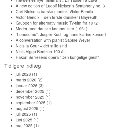
Færøernes nye minimalist: Eli Tausen á Lava
A new edition of Ludolf Nielsen’s Symphony no. 3
Carl Nielsens barske mentor: Victor Bendix
Victor Bendix – den første dansker i Bayreuth
Gruppen for alternativ musik: Tv-film fra 1972
Møder med danske komponister (1961)
“Lonesome”. Jesper Koch og hans klarinetkoncert
A conversation with pianist Sabine Weyer
Niels la Cour – det stille sind
Niels Viggo Bentzon 100 år
Hakon Børresens opera “Den kongelige gæst”
Tidligere indlæg
juli 2026
(1)
marts 2026
(2)
januar 2026
(3)
december 2025
(1)
november 2025
(1)
september 2025
(1)
august 2025
(1)
juli 2025
(1)
juni 2025
(1)
maj 2025
(1)