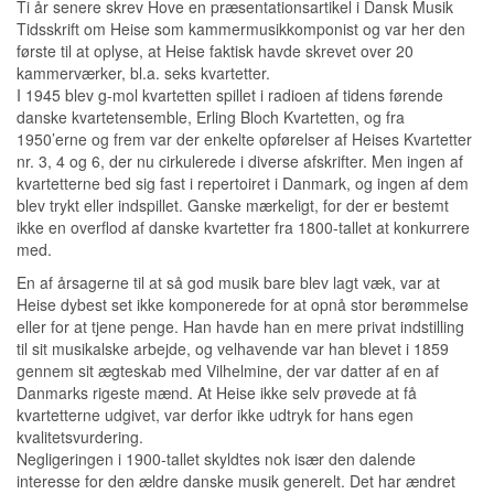
Ti år senere skrev Hove en præsentationsartikel i Dansk Musik
Tidsskrift om Heise som kammermusikkomponist og var her den
første til at oplyse, at Heise faktisk havde skrevet over 20
kammerværker, bl.a. seks kvartetter.
I 1945 blev g-mol kvartetten spillet i radioen af tidens førende
danske kvartetensemble, Erling Bloch Kvartetten, og fra
1950’erne og frem var der enkelte opførelser af Heises Kvartetter
nr. 3, 4 og 6, der nu cirkulerede i diverse afskrifter. Men ingen af
kvartetterne bed sig fast i repertoiret i Danmark, og ingen af dem
blev trykt eller indspillet. Ganske mærkeligt, for der er bestemt
ikke en overflod af danske kvartetter fra 1800-tallet at konkurrere
med.
En af årsagerne til at så god musik bare blev lagt væk, var at
Heise dybest set ikke komponerede for at opnå stor berømmelse
eller for at tjene penge. Han havde han en mere privat indstilling
til sit musikalske arbejde, og velhavende var han blevet i 1859
gennem sit ægteskab med Vilhelmine, der var datter af en af
Danmarks rigeste mænd. At Heise ikke selv prøvede at få
kvartetterne udgivet, var derfor ikke udtryk for hans egen
kvalitetsvurdering.
Negligeringen i 1900-tallet skyldtes nok især den dalende
interesse for den ældre danske musik generelt. Det har ændret