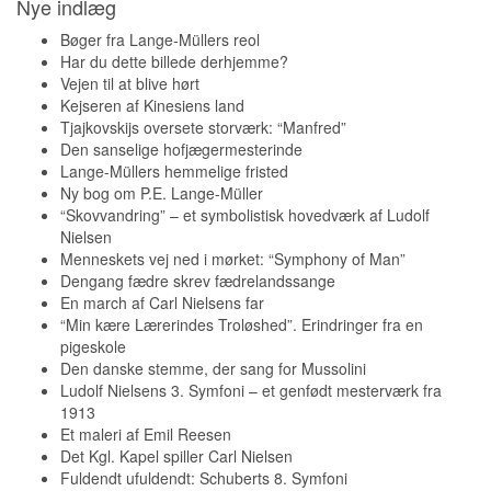
Nye indlæg
Bøger fra Lange-Müllers reol
Har du dette billede derhjemme?
Vejen til at blive hørt
Kejseren af Kinesiens land
Tjajkovskijs oversete storværk: “Manfred”
Den sanselige hofjægermesterinde
Lange-Müllers hemmelige fristed
Ny bog om P.E. Lange-Müller
“Skovvandring” – et symbolistisk hovedværk af Ludolf
Nielsen
Menneskets vej ned i mørket: “Symphony of Man”
Dengang fædre skrev fædrelandssange
En march af Carl Nielsens far
“Min kære Lærerindes Troløshed”. Erindringer fra en
pigeskole
Den danske stemme, der sang for Mussolini
Ludolf Nielsens 3. Symfoni – et genfødt mesterværk fra
1913
Et maleri af Emil Reesen
Det Kgl. Kapel spiller Carl Nielsen
Fuldendt ufuldendt: Schuberts 8. Symfoni