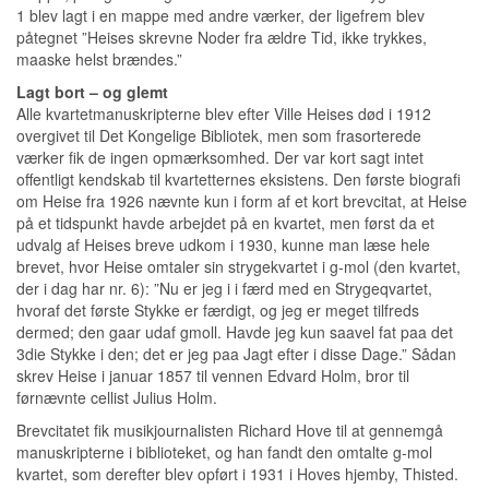
1 blev lagt i en mappe med andre værker, der ligefrem blev
påtegnet ”Heises skrevne Noder fra ældre Tid, ikke trykkes,
maaske helst brændes.”
Lagt bort – og glemt
Alle kvartetmanuskripterne blev efter Ville Heises død i 1912
overgivet til Det Kongelige Bibliotek, men som frasorterede
værker fik de ingen opmærksomhed. Der var kort sagt intet
offentligt kendskab til kvartetternes eksistens. Den første biografi
om Heise fra 1926 nævnte kun i form af et kort brevcitat, at Heise
på et tidspunkt havde arbejdet på en kvartet, men først da et
udvalg af Heises breve udkom i 1930, kunne man læse hele
brevet, hvor Heise omtaler sin strygekvartet i g-mol (den kvartet,
der i dag har nr. 6): ”Nu er jeg i i færd med en Strygeqvartet,
hvoraf det første Stykke er færdigt, og jeg er meget tilfreds
dermed; den gaar udaf gmoll. Havde jeg kun saavel fat paa det
3die Stykke i den; det er jeg paa Jagt efter i disse Dage.” Sådan
skrev Heise i januar 1857 til vennen Edvard Holm, bror til
førnævnte cellist Julius Holm.
Brevcitatet fik musikjournalisten Richard Hove til at gennemgå
manuskripterne i biblioteket, og han fandt den omtalte g-mol
kvartet, som derefter blev opført i 1931 i Hoves hjemby, Thisted.