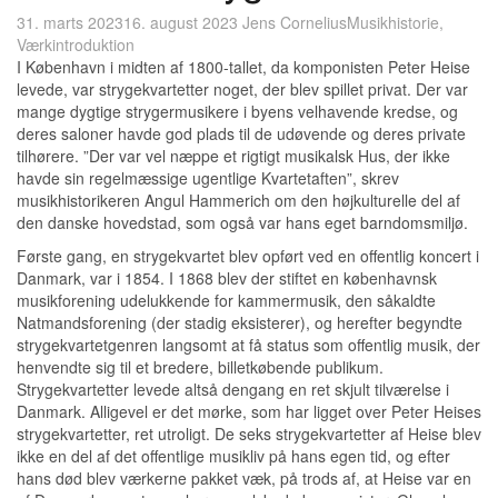
31. marts 2023
16. august 2023
Jens Cornelius
Musikhistorie
,
Værkintroduktion
I København i midten af 1800-tallet, da komponisten Peter Heise
levede, var strygekvartetter noget, der blev spillet privat. Der var
mange dygtige strygermusikere i byens velhavende kredse, og
deres saloner havde god plads til de udøvende og deres private
tilhørere. ”Der var vel næppe et rigtigt musikalsk Hus, der ikke
havde sin regelmæssige ugentlige Kvartetaften”, skrev
musikhistorikeren Angul Hammerich om den højkulturelle del af
den danske hovedstad, som også var hans eget barndomsmiljø.
Første gang, en strygekvartet blev opført ved en offentlig koncert i
Danmark, var i 1854. I 1868 blev der stiftet en københavnsk
musikforening udelukkende for kammermusik, den såkaldte
Natmandsforening (der stadig eksisterer), og herefter begyndte
strygekvartetgenren langsomt at få status som offentlig musik, der
henvendte sig til et bredere, billetkøbende publikum.
Strygekvartetter levede altså dengang en ret skjult tilværelse i
Danmark. Alligevel er det mørke, som har ligget over Peter Heises
strygekvartetter, ret utroligt. De seks strygekvartetter af Heise blev
ikke en del af det offentlige musikliv på hans egen tid, og efter
hans død blev værkerne pakket væk, på trods af, at Heise var en