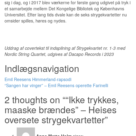
sig i dag, og i 2017 blev værkerne for første gang udgivet på tryk i
et samarbejde mellem Det Kongelige Bibliotek og Københavns
Universitet. Efter lang tids dvale kan de seks strygekvartetter nu
omsider spilles, høres og nydes.
Uddrag af covertekst til indspilning af Strygekvartet nr. 1-3 med
Nordic String Quartet, udgives af Dacapo Records i 2023
Indlægsnavigation
Emil Reesens Himmerland-rapsodi
“Sangen har vinger” – Emil Reesens operette Farinelli
2 thoughts on “
“Ikke trykkes,
maaske brændes” – Heises
oversete strygekvartetter
”
Anne Mette Holm
siger: