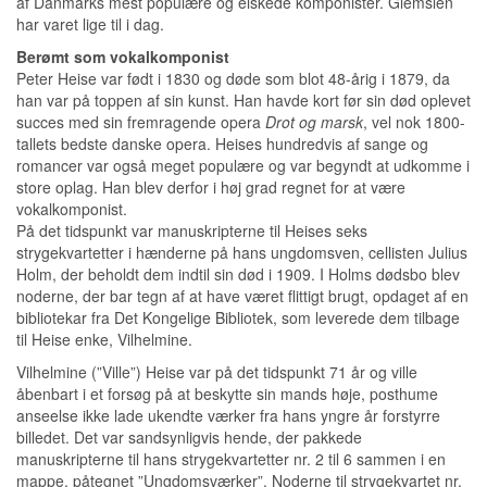
af Danmarks mest populære og elskede komponister. Glemslen
har varet lige til i dag.
Berømt som vokalkomponist
Peter Heise var født i 1830 og døde som blot 48-årig i 1879, da
han var på toppen af sin kunst. Han havde kort før sin død oplevet
succes med sin fremragende opera
Drot og marsk
, vel nok 1800-
tallets bedste danske opera. Heises hundredvis af sange og
romancer var også meget populære og var begyndt at udkomme i
store oplag. Han blev derfor i høj grad regnet for at være
vokalkomponist.
På det tidspunkt var manuskripterne til Heises seks
strygekvartetter i hænderne på hans ungdomsven, cellisten Julius
Holm, der beholdt dem indtil sin død i 1909. I Holms dødsbo blev
noderne, der bar tegn af at have været flittigt brugt, opdaget af en
bibliotekar fra Det Kongelige Bibliotek, som leverede dem tilbage
til Heise enke, Vilhelmine.
Vilhelmine (”Ville”) Heise var på det tidspunkt 71 år og ville
åbenbart i et forsøg på at beskytte sin mands høje, posthume
anseelse ikke lade ukendte værker fra hans yngre år forstyrre
billedet. Det var sandsynligvis hende, der pakkede
manuskripterne til hans strygekvartetter nr. 2 til 6 sammen i en
mappe, påtegnet ”Ungdomsværker”. Noderne til strygekvartet nr.