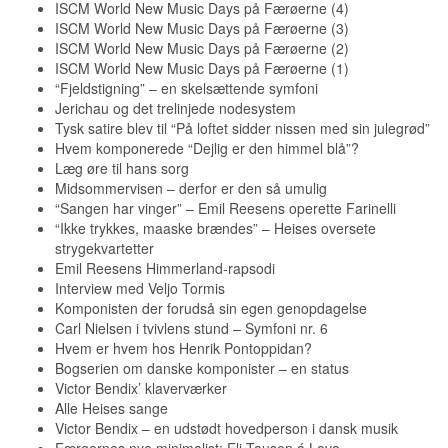
ISCM World New Music Days på Færøerne (4)
ISCM World New Music Days på Færøerne (3)
ISCM World New Music Days på Færøerne (2)
ISCM World New Music Days på Færøerne (1)
“Fjeldstigning” – en skelsættende symfoni
Jerichau og det trelinjede nodesystem
Tysk satire blev til “På loftet sidder nissen med sin julegrød”
Hvem komponerede “Dejlig er den himmel blå”?
Læg øre til hans sorg
Midsommervisen – derfor er den så umulig
“Sangen har vinger” – Emil Reesens operette Farinelli
“Ikke trykkes, maaske brændes” – Heises oversete
strygekvartetter
Emil Reesens Himmerland-rapsodi
Interview med Veljo Tormis
Komponisten der forudså sin egen genopdagelse
Carl Nielsen i tvivlens stund – Symfoni nr. 6
Hvem er hvem hos Henrik Pontoppidan?
Bogserien om danske komponister – en status
Victor Bendix’ klaverværker
Alle Heises sange
Victor Bendix – en udstødt hovedperson i dansk musik