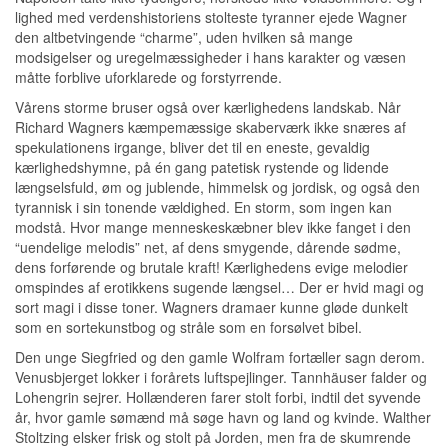
lighed med verdenshistoriens stolteste tyranner ejede Wagner
den altbetvingende “charme”, uden hvilken så mange
modsigelser og uregelmæssigheder i hans karakter og væsen
måtte forblive uforklarede og forstyrrende.
Vårens storme bruser også over kærlighedens landskab. Når
Richard Wagners kæmpemæssige skaberværk ikke snæres af
spekulationens irgange, bliver det til en eneste, gevaldig
kærlighedshymne, på én gang patetisk rystende og lidende
længselsfuld, øm og jublende, himmelsk og jordisk, og også den
tyrannisk i sin tonende vældighed. En storm, som ingen kan
modstå. Hvor mange menneskeskæbner blev ikke fanget i den
“uendelige melodis” net, af dens smygende, dårende sødme,
dens forførende og brutale kraft! Kærlighedens evige melodier
omspindes af erotikkens sugende længsel… Der er hvid magi og
sort magi i disse toner. Wagners dramaer kunne gløde dunkelt
som en sortekunstbog og stråle som en forsølvet bibel.
Den unge Siegfried og den gamle Wolfram fortæller sagn derom.
Venusbjerget lokker i forårets luftspejlinger. Tannhäuser falder og
Lohengrin sejrer. Hollænderen farer stolt forbi, indtil det syvende
år, hvor gamle sømænd må søge havn og land og kvinde. Walther
Stoltzing elsker frisk og stolt på Jorden, men fra de skumrende