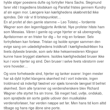
hylde stiger poesiens dufte og fortryller Hans Sachs. Siegmund
farer vild i tragediens blodskam og Parsifal fristes gennem Kundry
af sin egen mor. Længere kan kærlighedens skæbnetråd ikke
spindes. Dér når vi til bristepunktet…
En af profet af den gamle stamme – Leo Tolstoj – fordømte
Wagner som den legemliggjorte Antikrist. Nye profeter hilste ham
som Messias. Våren i gamle og unge hjerter er så uberegnelig.
Aprilstormen er en frister for dig – for mig en forløser. Selv
fortryllelsen kan forløse. Tristan og Isolde synger sammen den
evige sang om udødelighedens troldkraft i kærlighedsdrikken fra
livets dybeste brønde, som selv ikke heksemesteren Klingsor
kunne have brygget stærkere. Isoldes kærlighedsdød bruser ikke
kun i vore hjerter og sind. Den bruser i selve livets vårstorm over
vore hoveder…
Og vore forheksede sind, hjerter og tanker svarer: Ingen mester
har så dybt tryllet klangens skønhed ind i vort inderste, ingen
troldmand så inderligt fæstnet vor sjæls tonende længsel til befriet
skønhed. Som alle tyranner og verdensherskere blev Richard
Wagner ofte styrtet fra sin trone. Så meget had, uvilje, ondskab,
som sprøjtede sin sorte galde udover den musikalske
verdensforløser, har verden næppe set før. Men hans tid kom altid
tilbage og hans rige åbne sine porte.