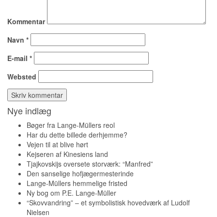
Kommentar
Navn
*
E-mail
*
Websted
Nye indlæg
Bøger fra Lange-Müllers reol
Har du dette billede derhjemme?
Vejen til at blive hørt
Kejseren af Kinesiens land
Tjajkovskijs oversete storværk: “Manfred”
Den sanselige hofjægermesterinde
Lange-Müllers hemmelige fristed
Ny bog om P.E. Lange-Müller
“Skovvandring” – et symbolistisk hovedværk af Ludolf
Nielsen