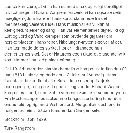
Lad så kun være, at vi nu kan se med stærk og roligt berettiget
tvivl på meget i Richard Wagners livsværk, vi kan også se dets
mægtige rigdom klarere. Hans kunst stammede fra det
menneskelig væsens kilde. Hans musik var en vulkan af
kærlighed, følelser og sang. Han var elementernes digter. Ild og
Luft og Jord og Vand kæmper som brydende giganter om
herskerpladsen i hans toner. Nibelungen-myten skælver af det.
Han tæmmede deres styrke. I toner indfangede han
elementernes sjæl. Det er Naturens egen ukueligt brusende lyrik,
som stormer i hans digtnings vårsang…
Det 19. århundredes største dramatiske komponist fødtes den 22.
maj 1813 i Leipzig og døde den 13. februar i Venedig. Hans
livsdata er bekendte af alle. Selv i dem suser aprilvejrets
uberegnelige, heftige skift og uro. Dog var det Richard Wagner,
kampenes mand, som skabte verdens skønneste sommerhymne.
Fra Mestersangernes sælsomme længselsfortælling toner den
endnu fuldt og rigt med Walthers ord: Morgenlich leuchtend im
rosigen Schein… Sådan forsoner kun Sangen selv. –
Stockholm i april 1929.
Ture Rangström