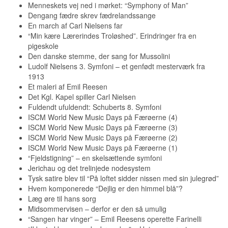
Menneskets vej ned i mørket: “Symphony of Man”
Dengang fædre skrev fædrelandssange
En march af Carl Nielsens far
“Min kære Lærerindes Troløshed”. Erindringer fra en
pigeskole
Den danske stemme, der sang for Mussolini
Ludolf Nielsens 3. Symfoni – et genfødt mesterværk fra
1913
Et maleri af Emil Reesen
Det Kgl. Kapel spiller Carl Nielsen
Fuldendt ufuldendt: Schuberts 8. Symfoni
ISCM World New Music Days på Færøerne (4)
ISCM World New Music Days på Færøerne (3)
ISCM World New Music Days på Færøerne (2)
ISCM World New Music Days på Færøerne (1)
“Fjeldstigning” – en skelsættende symfoni
Jerichau og det trelinjede nodesystem
Tysk satire blev til “På loftet sidder nissen med sin julegrød”
Hvem komponerede “Dejlig er den himmel blå”?
Læg øre til hans sorg
Midsommervisen – derfor er den så umulig
“Sangen har vinger” – Emil Reesens operette Farinelli