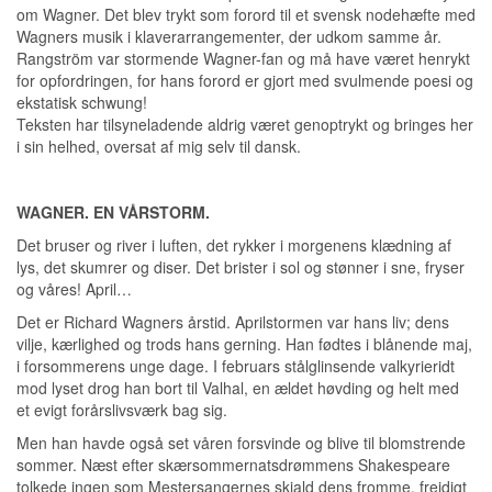
om Wagner. Det blev trykt som forord til et svensk nodehæfte med
Wagners musik i klaverarrangementer, der udkom samme år.
Rangström var stormende Wagner-fan og må have været henrykt
for opfordringen, for hans forord er gjort med svulmende poesi og
ekstatisk schwung!
Teksten har tilsyneladende aldrig været genoptrykt og bringes her
i sin helhed, oversat af mig selv til dansk.
WAGNER. EN VÅRSTORM.
Det bruser og river i luften, det rykker i morgenens klædning af
lys, det skumrer og diser. Det brister i sol og stønner i sne, fryser
og våres! April…
Det er Richard Wagners årstid. Aprilstormen var hans liv; dens
vilje, kærlighed og trods hans gerning. Han fødtes i blånende maj,
i forsommerens unge dage. I februars stålglinsende valkyrieridt
mod lyset drog han bort til Valhal, en ældet høvding og helt med
et evigt forårslivsværk bag sig.
Men han havde også set våren forsvinde og blive til blomstrende
sommer. Næst efter skærsommernatsdrømmens Shakespeare
tolkede ingen som Mestersangernes skjald dens fromme, frejdigt