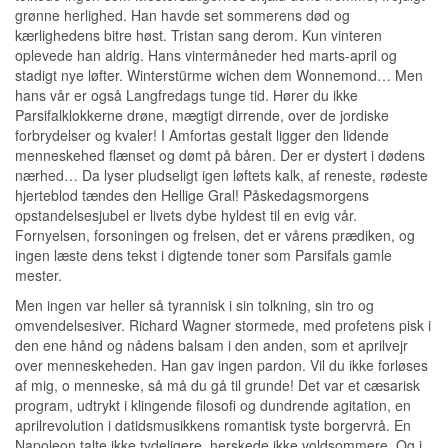
grønne herlighed. Han havde set sommerens død og
kærlighedens bitre høst. Tristan sang derom. Kun vinteren
oplevede han aldrig. Hans vintermåneder hed marts-april og
stadigt nye løfter. Winterstürme wichen dem Wonnemond… Men
hans vår er også Langfredags tunge tid. Hører du ikke
Parsifalklokkerne drøne, mægtigt dirrende, over de jordiske
forbrydelser og kvaler! I Amfortas gestalt ligger den lidende
menneskehed flænset og dømt på båren. Der er dystert i dødens
nærhed… Da lyser pludseligt igen løftets kalk, af reneste, rødeste
hjerteblod tændes den Hellige Gral! Påskedagsmorgens
opstandelsesjubel er livets dybe hyldest til en evig vår.
Fornyelsen, forsoningen og frelsen, det er vårens prædiken, og
ingen læste dens tekst i digtende toner som Parsifals gamle
mester.
Men ingen var heller så tyrannisk i sin tolkning, sin tro og
omvendelsesiver. Richard Wagner stormede, med profetens pisk i
den ene hånd og nådens balsam i den anden, som et aprilvejr
over menneskeheden. Han gav ingen pardon. Vil du ikke forløses
af mig, o menneske, så må du gå til grunde! Det var et cæsarisk
program, udtrykt i klingende filosofi og dundrende agitation, en
aprilrevolution i datidsmusikkens romantisk tyste borgervrå. En
Napoleon talte ikke tydeligere, herskede ikke voldsommere. Og i