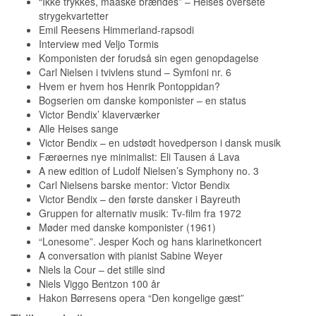
“Ikke trykkes, maaske brændes” – Heises oversete
strygekvartetter
Emil Reesens Himmerland-rapsodi
Interview med Veljo Tormis
Komponisten der forudså sin egen genopdagelse
Carl Nielsen i tvivlens stund – Symfoni nr. 6
Hvem er hvem hos Henrik Pontoppidan?
Bogserien om danske komponister – en status
Victor Bendix’ klaverværker
Alle Heises sange
Victor Bendix – en udstødt hovedperson i dansk musik
Færøernes nye minimalist: Eli Tausen á Lava
A new edition of Ludolf Nielsen’s Symphony no. 3
Carl Nielsens barske mentor: Victor Bendix
Victor Bendix – den første dansker i Bayreuth
Gruppen for alternativ musik: Tv-film fra 1972
Møder med danske komponister (1961)
“Lonesome”. Jesper Koch og hans klarinetkoncert
A conversation with pianist Sabine Weyer
Niels la Cour – det stille sind
Niels Viggo Bentzon 100 år
Hakon Børresens opera “Den kongelige gæst”